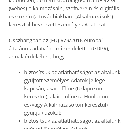
különösen, de nem kizárólagosan a DENV-G
(webes) alkalmazásain, szoftverein és digitális
eszközein (a továbbiakban: „Alkalmazások”)
keresztül beszerzett Személyes Adatokat.
Összhangban az (EU) 679/2016 európai
általános adatvédelmi rendelettel (GDPR),
annak érdekében, hogy:
biztosítsuk az átláthatóságot az általunk
gyűjtött Személyes Adatok jellege
kapcsán, akár offline (Űrlapokon
keresztül), akár online (a Honlapon
és/vagy Alkalmazásokon keresztül)
gyűjtjük azokat;
biztosítsuk az átláthatóságot az általunk
gyűjtött Személyes Adatok