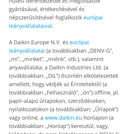
hűtési berendezések és megoldások
gyártásával, értékesítésével és
népszerűsítésével foglalkozik
európai
leányvállalataival
.
A Daikin Europe N.V. és
európai
leányvállalatai
(a továbbiakban „DENV-G”,
„mi”, „minket”, „miénk”, stb.), valamint
anyavállalata, a Daikin Industries Ltd. (a
továbbiakban: „DIL”) őszintén elkötelezettek
amellett, hogy védjék az Érintettektől (a
továbbiakban „Felhasználó”, „ön”) offline, pl.
papír-alapú űrlapokon, szerződéseken,
nyilatkozatokon (a továbbiakban: „Űrlapok”)
vagy online, a
www.daikin.eu
honlapon (a
továbbiakban: „Honlap”) keresztül, vagy,