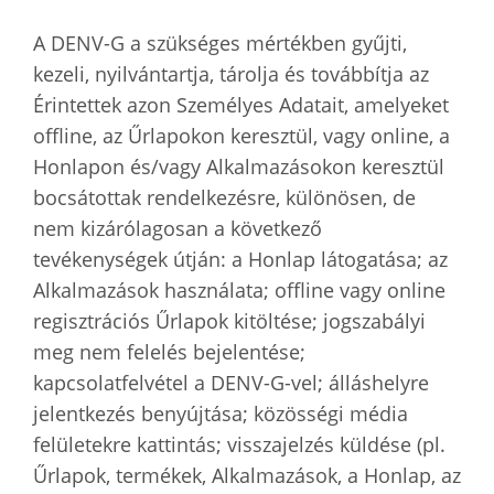
A DENV-G a szükséges mértékben gyűjti,
kezeli, nyilvántartja, tárolja és továbbítja az
Érintettek azon Személyes Adatait, amelyeket
offline, az Űrlapokon keresztül, vagy online, a
Honlapon és/vagy Alkalmazásokon keresztül
bocsátottak rendelkezésre, különösen, de
nem kizárólagosan a következő
tevékenységek útján: a Honlap látogatása; az
Alkalmazások használata; offline vagy online
regisztrációs Űrlapok kitöltése; jogszabályi
meg nem felelés bejelentése;
kapcsolatfelvétel a DENV-G-vel; álláshelyre
jelentkezés benyújtása; közösségi média
felületekre kattintás; visszajelzés küldése (pl.
Űrlapok, termékek, Alkalmazások, a Honlap, az