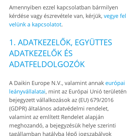
Amennyiben ezzel kapcsolatban bármilyen
kérdése vagy észrevétele van, kérjük,
vegye fel
velünk a kapcsolatot
.
1. ADATKEZELŐK, EGYÜTTES
ADATKEZELŐK ÉS
ADATFELDOLGOZÓK
A Daikin Europe N.V., valamint annak
európai
leányvállalatai
, mint az Európai Unió területén
bejegyzett vállalkozások az (EU) 679/2016
(GDPR) általános adatvédelmi rendelet,
valamint az említett Rendelet alapján
meghozandó, a bejegyzésük helye szerinti
tagállamban hatályba lépő jogszabályok