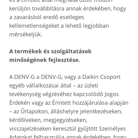
kerüljön továbbításra annak érdekében, hogy
a zavarásból eredő esetleges
kellemetlenségeket a lehető legjobban
mérsékeljük.
A termékek és szolgáltatások
minőségének fejlesztése.
A DENV-G a DENV-G, vagy a Daikin Csoport
egyéb vállalkozásai által – az üzleti
tevékenység végzéséhez kapcsolódó Jogos
Érdekén vagy az Érintett hozzájárulása alapján
– az Űrlapokon, álláshelyre jelentkezéseken,
kérdőíveken, megjegyzéseken,
visszajelzéseken keresztül gyűjtött Személyes
Adatokat felhasználja annak érdekében, hogy