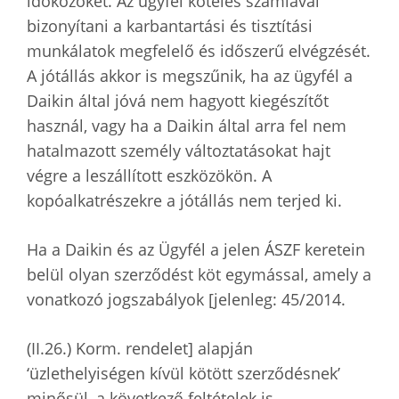
időközöket. Az ügyfél köteles számlával
bizonyítani a karbantartási és tisztítási
munkálatok megfelelő és időszerű elvégzését.
A jótállás akkor is megszűnik, ha az ügyfél a
Daikin által jóvá nem hagyott kiegészítőt
használ, vagy ha a Daikin által arra fel nem
hatalmazott személy változtatásokat hajt
végre a leszállított eszközökön. A
kopóalkatrészekre a jótállás nem terjed ki.
Ha a Daikin és az Ügyfél a jelen ÁSZF keretein
belül olyan szerződést köt egymással, amely a
vonatkozó jogszabályok [jelenleg: 45/2014.
(II.26.) Korm. rendelet] alapján
‘üzlethelyiségen kívül kötött szerződésnek’
minősül, a következő feltételek is