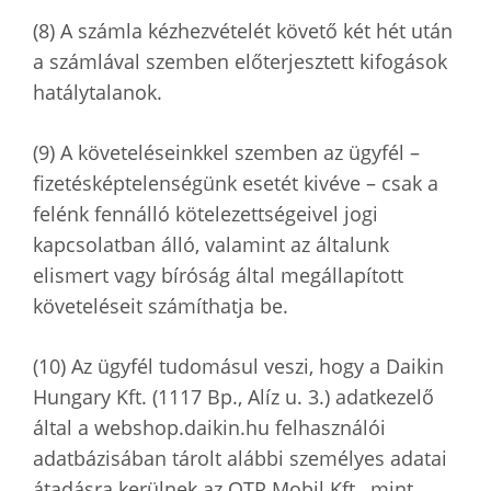
(8) A számla kézhezvételét követő két hét után
a számlával szemben előterjesztett kifogások
hatálytalanok.
(9) A követeléseinkkel szemben az ügyfél –
fizetésképtelenségünk esetét kivéve – csak a
felénk fennálló kötelezettségeivel jogi
kapcsolatban álló, valamint az általunk
elismert vagy bíróság által megállapított
követeléseit számíthatja be.
(10) Az ügyfél tudomásul veszi, hogy a Daikin
Hungary Kft. (1117 Bp., Alíz u. 3.) adatkezelő
által a webshop.daikin.hu felhasználói
adatbázisában tárolt alábbi személyes adatai
átadásra kerülnek az OTP Mobil Kft., mint