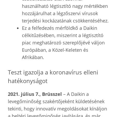
használható légtisztító nagy mértékben
hozzájárulhat a légzőszervi vírusok
terjedési kockázatának csökkentéséhez.
Ez a felfedezés mérföldkő a Daikin
célkitűzésében, miszerint a légtisztító
piac meghatározó szereplőjévé váljon
Európában, a Közel-Keleten és
Afrikában.
Teszt igazolja a koronavírus elleni
hatékonyságot
2021. július 7., Brüsszel
– A Daikin a
levegőminőség szakértőjeként küldetésének
tekinti, hogy innovatív megoldásokat kínáljon
a beltéri levegőminőség javítására, és már