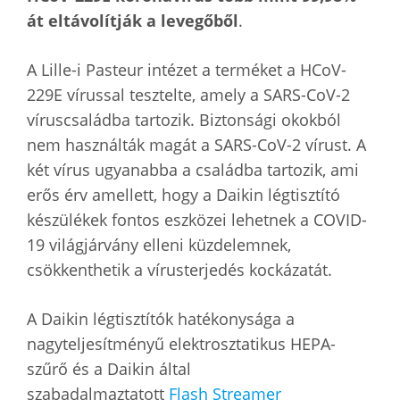
át eltávolítják a levegőből
.
A Lille-i Pasteur intézet a terméket a HCoV-
229E vírussal tesztelte, amely a SARS-CoV-2
víruscsaládba tartozik. Biztonsági okokból
nem használták magát a SARS-CoV-2 vírust. A
két vírus ugyanabba a családba tartozik, ami
erős érv amellett, hogy a Daikin légtisztító
készülékek fontos eszközei lehetnek a COVID-
19 világjárvány elleni küzdelemnek,
csökkenthetik a vírusterjedés kockázatát.
A Daikin légtisztítók hatékonysága a
nagyteljesítményű elektrosztatikus HEPA-
szűrő és a Daikin által
szabadalmaztatott
Flash Streamer