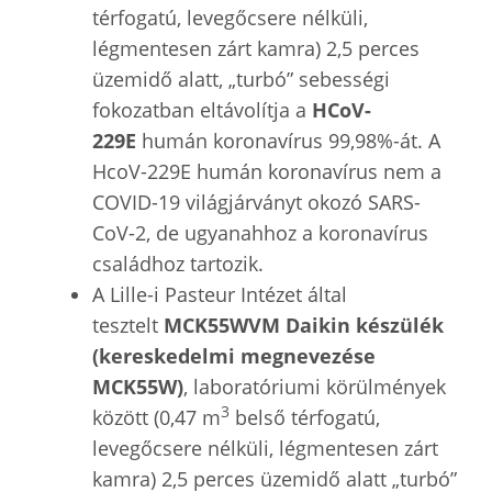
térfogatú, levegőcsere nélküli,
légmentesen zárt kamra) 2,5 perces
üzemidő alatt, „turbó” sebességi
fokozatban eltávolítja a
HCoV-
229E
humán koronavírus 99,98%-át. A
HcoV-229E humán koronavírus nem a
COVID-19 világjárványt okozó SARS-
CoV-2, de ugyanahhoz a koronavírus
családhoz tartozik.
A Lille-i Pasteur Intézet által
tesztelt
MCK55WVM Daikin készülék
(kereskedelmi megnevezése
MCK55W)
, laboratóriumi körülmények
3
között (0,47 m
belső térfogatú,
levegőcsere nélküli, légmentesen zárt
kamra) 2,5 perces üzemidő alatt „turbó”