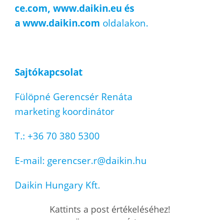
ce.com
,
www.daikin.eu
és
a
www.daikin.com
oldalakon.
Sajtókapcsolat
Fülöpné Gerencsér Renáta
marketing koordinátor
T.: +36 70 380 5300
E-mail: gerencser.r@daikin.hu
Daikin Hungary Kft.
Kattints a post értékeléséhez!