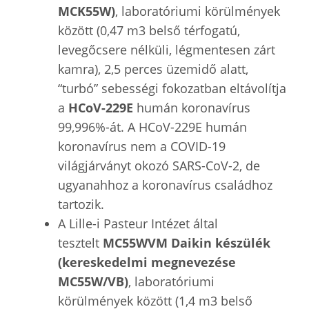
MCK55W)
, laboratóriumi körülmények
között (0,47 m3 belső térfogatú,
levegőcsere nélküli, légmentesen zárt
kamra), 2,5 perces üzemidő alatt,
“turbó” sebességi fokozatban eltávolítja
a
HCoV-229E
humán koronavírus
99,996%-át. A HCoV-229E humán
koronavírus nem a COVID-19
világjárványt okozó SARS-CoV-2, de
ugyanahhoz a koronavírus családhoz
tartozik.
A Lille-i Pasteur Intézet által
tesztelt
MC55WVM Daikin készülék
(kereskedelmi megnevezése
MC55W/VB)
, laboratóriumi
körülmények között (1,4 m3 belső