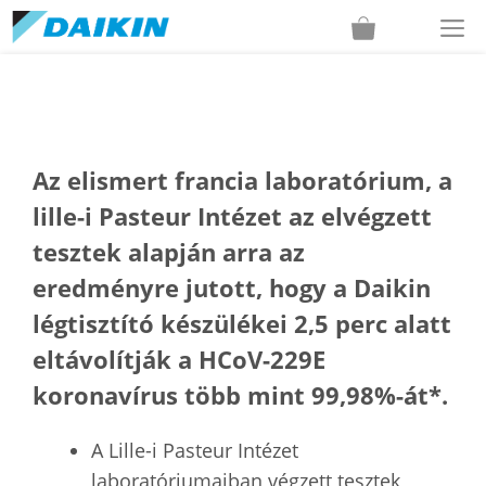
Kilépés
M
a
tartalomba
Az elismert francia laboratórium, a
lille-i Pasteur Intézet az elvégzett
tesztek alapján arra az
eredményre jutott, hogy a Daikin
légtisztító készülékei 2,5 perc alatt
eltávolítják a HCoV-229E
koronavírus több mint 99,98%-át
*.
A Lille-i Pasteur Intézet
laboratóriumaiban végzett tesztek