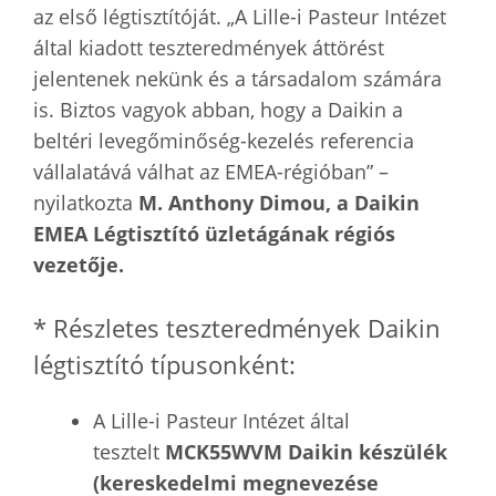
az első légtisztítóját. „A Lille-i Pasteur Intézet
által kiadott teszteredmények áttörést
jelentenek nekünk és a társadalom számára
is. Biztos vagyok abban, hogy a Daikin a
beltéri levegőminőség-kezelés referencia
vállalatává válhat az EMEA-régióban” –
nyilatkozta
M. Anthony Dimou, a Daikin
EMEA Légtisztító üzletágának régiós
vezetője.
* Részletes teszteredmények Daikin
légtisztító típusonként:
A Lille-i Pasteur Intézet által
tesztelt
MCK55WVM Daikin készülék
(kereskedelmi megnevezése