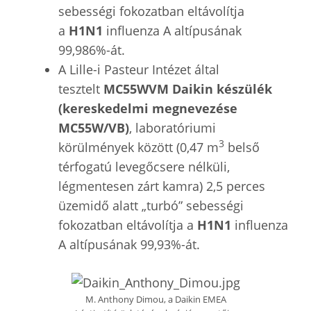
sebességi fokozatban eltávolítja
a
H1N1
influenza A altípusának
99,986%-át.
A Lille-i Pasteur Intézet által
tesztelt
MC55WVM Daikin készülék
(kereskedelmi megnevezése
MC55W/VB)
, laboratóriumi
3
körülmények között (0,47 m
belső
térfogatú levegőcsere nélküli,
légmentesen zárt kamra) 2,5 perces
üzemidő alatt „turbó” sebességi
fokozatban eltávolítja a
H1N1
influenza
A altípusának 99,93%-át.
M. Anthony Dimou, a Daikin EMEA