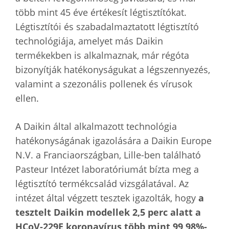
több mint 45 éve értékesít légtisztítókat.
Légtisztítói és szabadalmaztatott légtisztító
technológiája, amelyet más Daikin
termékekben is alkalmaznak, már régóta
bizonyítják hatékonyságukat a légszennyezés,
valamint a szezonális pollenek és vírusok
ellen.
A Daikin által alkalmazott technológia
hatékonyságának igazolására a Daikin Europe
N.V. a Franciaországban, Lille-ben található
Pasteur Intézet laboratóriumát bízta meg a
légtisztító termékcsalád vizsgálatával. Az
intézet által végzett tesztek igazolták, hogy
a
tesztelt Daikin modellek 2,5 perc alatt a
HCoV-229E koronavírus több mint 99,98%-