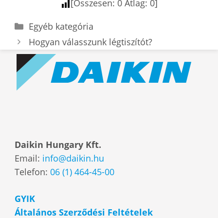
[Összesen:
0
Átlag:
0
]
Kategória
Egyéb kategória
Hogyan válasszunk légtiszítót?
Daikin Hungary Kft.
Email:
info@daikin.hu
Telefon:
06 (1) 464-45-00
GYIK
Általános Szerződési Feltételek