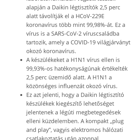
alapján a Daikin légtisztítók 2,5 perc
alatt távolítják el a HCoV-229E
koronavírus több mint 99,98%-át. Ez a
vírus is a SARS-CoV-2 víruscsaládba
tartozik, amely a COVID-19 világjárványt
okozó koronavírus.
A készülékeket a H1N1 vírus ellen is
99,93%-os hatékonyságúnak értékelték
2,5 perc üzemidő alatt. A H1N1 a
közönséges influenzát okozó vírus.
Ez azt jelenti, hogy a Daikin légtisztító
készülékek kiegészítő lehetőséget
jelentenek a légúti megbetegedések
elleni küzdelemben. A kompakt „plug
and play”, vagyis elektromos hálózati
csatlakoztatás után azonnal