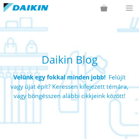
Kilépés
M
a
tartalomba
Daikin Blog
Velünk egy fokkal minden jobb!
Felújít
vagy újat épít? Keressen kifejezett témára,
vagy böngésszen alábbi cikkjeink között!