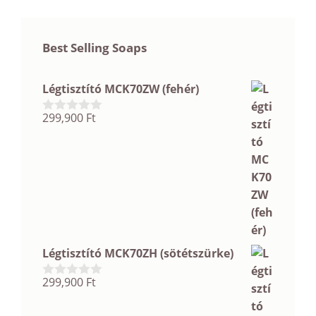
Best Selling Soaps
Légtisztító MCK70ZW (fehér)
299,900
Ft
0
a
z
5
-
b
ő
l
Légtisztító MCK70ZH (sötétszürke)
299,900
Ft
0
a
z